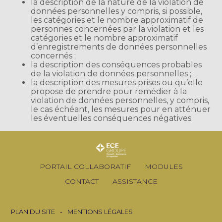
la description de la nature de la violation de
données personnelles y compris, si possible,
les catégories et le nombre approximatif de
personnes concernées par la violation et les
catégories et le nombre approximatif
d’enregistrements de données personnelles
concernés ;
la description des conséquences probables
de la violation de données personnelles ;
la description des mesures prises ou qu’elle
propose de prendre pour remédier à la
violation de données personnelles, y compris,
le cas échéant, les mesures pour en atténuer
les éventuelles conséquences négatives.
Footer
PORTAIL COLLABORATIF
MODULES
Principale
CONTACT
ASSISTANCE
Footer
PLAN DU SITE
MENTIONS LÉGALES